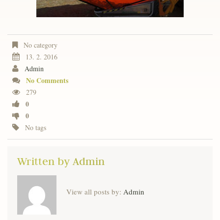
No category
13. 2. 2016
Admin
No Comments
279
0
0
No tags
Written by
Admin
View all posts by:
Admin