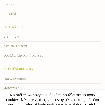
OBCHOD
OCENĚNÍ
OLIVOVÝ OLEJ
V KUCHYNI
OSTATNÍ POUŽÍTÍ
SOUČÁSTÍ ŽIVOTNÍHO STYLU
NUTRIČNÍ HODNOTY
FINCA LA TORRE
MONTTOSA
Na našich webových stránkách používáme soubory
cookies. Některé z nich jsou nezbytné, zatímco jiné nám
ZDRAVÍ
pomáhají vylepšit tento web a váš uživatelský zážitek.