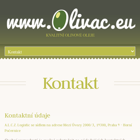
KVALITNÍ OLIVOVÉ OLEJE
Kontakt
Kontaktní údaje
A.L.C.Z. Logistic se sídlem na adrese Mezi Úvozy 2000/3, 19300, Praha 9 - Horní
Počernice