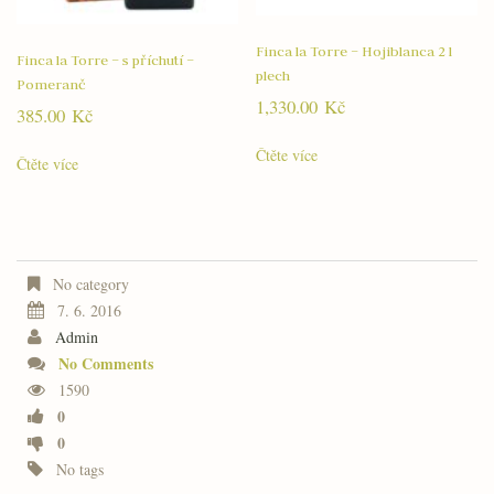
Finca la Torre – Hojiblanca 2 l
Finca la Torre – s příchutí –
plech
Pomeranč
1,330.00
Kč
385.00
Kč
Čtěte více
Čtěte více
No category
7. 6. 2016
Admin
No Comments
1590
0
0
No tags