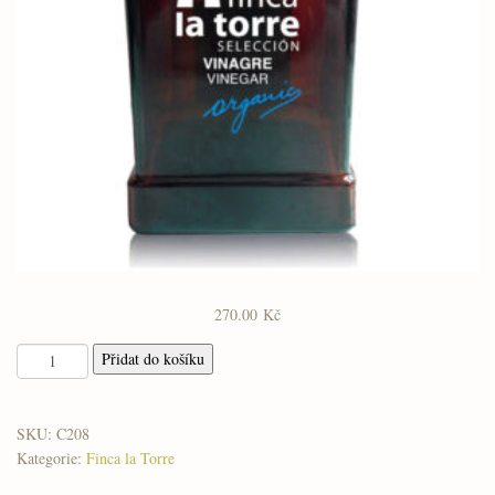
270.00
Kč
Pedro
Přidat do košíku
Ximénez
-
vinný
SKU:
C208
ocet
Kategorie:
Finca la Torre
množství