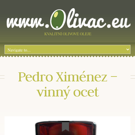
KVALITNÍ OLIVOVÉ OLEJE
Pedro Ximénez –
vinný ocet