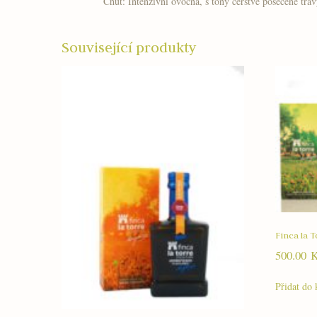
Chuť: Intenzivní ovocná, s tóny čerstvě posečené trá
Související produkty
Finca la 
500.00
Přidat do 