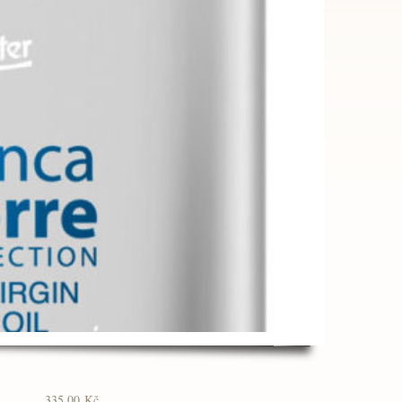
335.00
Kč