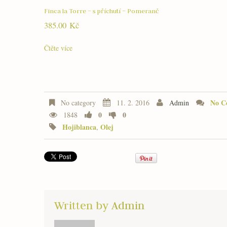
Finca la Torre – s příchutí – Pomeranč
385.00
Kč
Čtěte více
No C
No category
11. 2. 2016
Admin
0
0
1848
Hojiblanca
Olej
,
Written by
Admin