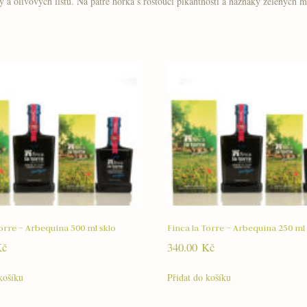
vy a olivových listů. Na patře hořká s rostoucí pikantností a náznaky zelených
Torre – Arbequina 500 ml sklo
Finca la Torre – Arbequina 250 ml 
Kč
340.00
Kč
košíku
Přidat do košíku