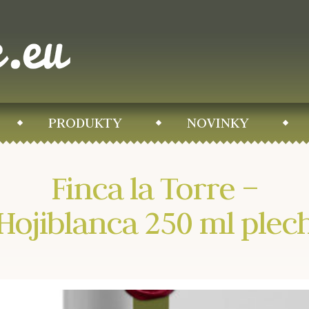
PRODUKTY
NOVINKY
Finca la Torre –
Hojiblanca 250 ml plec