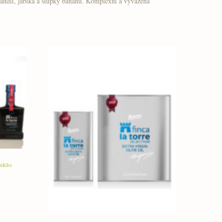
 mandlí, jablka a slupky banánu. Komplexní a vyvážená
sklo