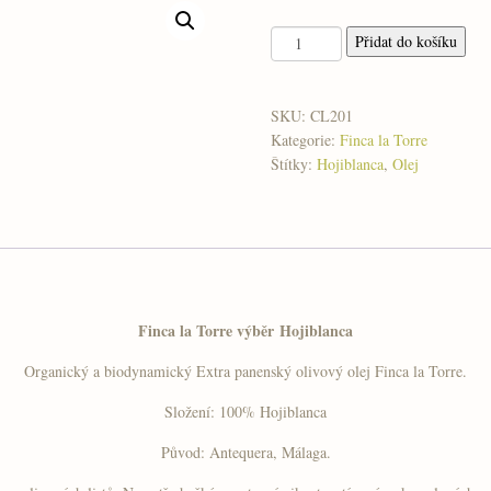
Finca
Přidat do košíku
la
Torre
-
SKU:
CL201
Hojiblanca
Kategorie:
Finca la Torre
250
Štítky:
Hojiblanca
,
Olej
ml
plech
množství
Finca la Torre výběr Hojiblanca
Organický a biodynamický Extra panenský olivový olej Finca la Torre.
Složení: 100% Hojiblanca
Původ: Antequera, Málaga.