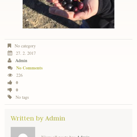
No category
27. 2. 2017
Admin
No Comments
226
0
0
No tags
Written by
Admin
View all posts by:
Admin