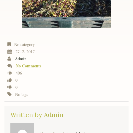
No category
27. 2. 2017
Admin
No Comments
406
0
0
No tags
Written by
Admin
View all posts by:
Admin