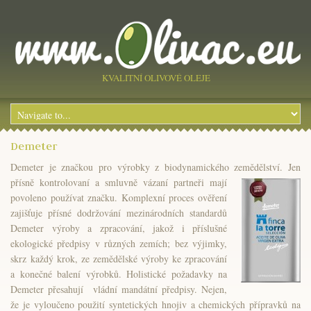
KVALITNÍ OLIVOVÉ OLEJE
Demeter
Demeter je značkou pro výrobky z biodynamického zemědělství. Jen
přísně kontrolovaní a
smluvně vázaní partneři mají
povoleno používat značku. Komplexní proces ověření
zajišťuje přísné dodržování mezinárodních standardů
Demeter výroby a zpracování, jakož i příslušné
ekologické předpisy v různých zemích; bez výjimky,
skrz každý krok, ze zemědělské výroby ke zpracování
a konečné balení výrobků. Holistické požadavky na
Demeter přesahují vládní mandátní předpisy. Nejen,
že je vyloučeno použití syntetických hnojiv a chemických přípravků na